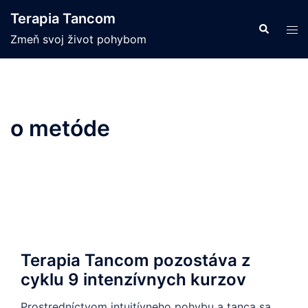
Skip
Terapia Tancom
to
Search
Tog
Zmeň svoj život pohybom
content
men
o metóde
Terapia Tancom pozostáva z
cyklu 9 intenzívnych kurzov
Prostredníctvom intuitívneho pohybu a tanca sa