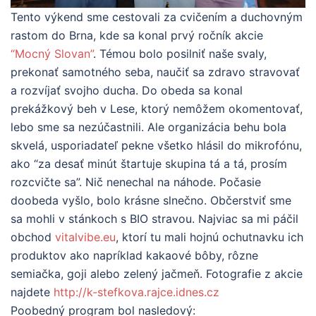
Tento výkend sme cestovali za cvičením a duchovným
rastom do Brna, kde sa konal prvý ročník akcie
“Mocný Slovan”
. Témou bolo posilniť naše svaly,
prekonať samotného seba, naučiť sa zdravo stravovať
a rozvíjať svojho ducha. Do obeda sa konal
prekážkový beh v Lese, ktorý nemôžem okomentovať,
lebo sme sa nezúčastnili. Ale organizácia behu bola
skvelá, usporiadateľ pekne všetko hlásil do mikrofónu,
ako “za desať minút štartuje skupina tá a tá, prosím
rozcvičte sa”. Nič nenechal na náhode. Počasie
doobeda vyšlo, bolo krásne slnečno. Občerstviť sme
sa mohli v stánkoch s BIO stravou. Najviac sa mi páčil
obchod
vitalvibe.eu
, ktorí tu mali hojnú ochutnavku ich
produktov ako napríklad kakaové bôby, rôzne
semiačka, goji alebo zelený jačmeň. Fotografie z akcie
najdete
http://k-stefkova.rajce.idnes.cz
Poobedný program bol nasledový: