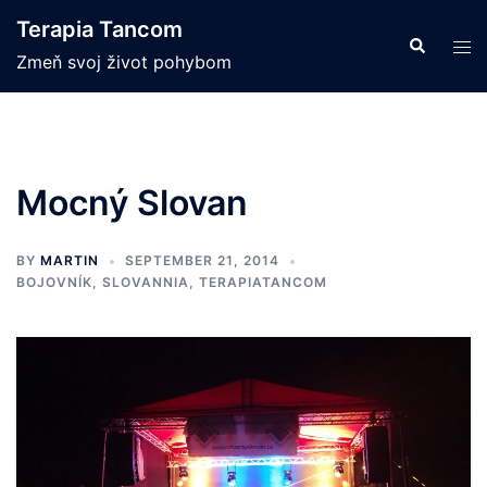
Skip
Terapia Tancom
to
Search
Tog
Zmeň svoj život pohybom
content
men
Mocný Slovan
BY
MARTIN
SEPTEMBER 21, 2014
BOJOVNÍK
,
SLOVANNIA
,
TERAPIATANCOM