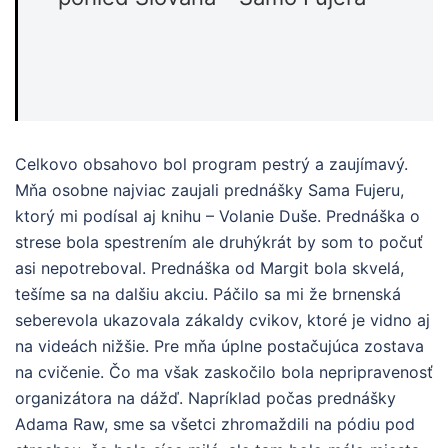
Celkovo obsahovo bol program pestrý a zaujímavý.
Mňa osobne najviac zaujali prednášky Sama Fujeru,
ktorý mi podísal aj knihu – Volanie Duše. Prednáška o
strese bola spestrením ale druhýkrát by som to počuť
asi nepotreboval. Prednáška od Margit bola skvelá,
tešíme sa na dalšiu akciu. Páčilo sa mi že brnenská
seberevola ukazovala zákaldy cvikov, ktoré je vidno aj
na videách nižšie. Pre mňa úplne postačujúca zostava
na cvičenie. Čo ma však zaskočilo bola nepripravenosť
organizátora na dážď. Napríklad počas prednášky
Adama Raw, sme sa všetci zhromaždili na pódiu pod