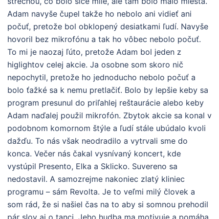
strechou, čo bolo síce milé, ale tam bolo málo miesta.
Adam navyše čupel takže ho nebolo ani vidieť ani
počuť, pretože bol obklopený desiatkami ľudí. Navyše
hovoril bez mikrofónu a tak ho vôbec nebolo počuť.
To mi je naozaj ľúto, pretože Adam bol jeden z
higlightov celej akcie. Ja osobne som skoro nič
nepochytil, pretože ho jednoducho nebolo počuť a
bolo ťažké sa k nemu pretlačiť. Bolo by lepšie keby sa
program presunul do priľahlej reštaurácie alebo keby
Adam naďalej použil mikrofón. Zbytok akcie sa konal v
podobnom komornom štýle a ľudí stále ubúdalo kvoli
dažďu. To nás však neodradilo a vytrvali sme do
konca. Večer nás čakal vysnívaný koncert, kde
vystúpil Presento, Elka a Sklicko. Suvereno sa
nedostavil. A samozrejme nakoniec zlatý kliniec
programu – sám Revolta. Je to veľmi milý človek a
som rád, že si našiel čas na to aby si somnou prehodil
pár slov aj o tanci. Jeho hudba ma motivuje a pomáha