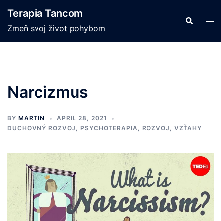
Skip
Terapia Tancom
to
Search
Tog
Zmeň svoj život pohybom
content
men
Narcizmus
BY
MARTIN
APRIL 28, 2021
DUCHOVNÝ ROZVOJ
,
PSYCHOTERAPIA
,
ROZVOJ
,
VZŤAHY