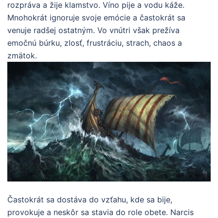
rozpráva a žije klamstvo. Víno pije a vodu káže.
Mnohokrát ignoruje svoje emócie a častokrát sa
venuje radšej ostatným. Vo vnútri však prežíva
emočnú búrku, zlosť, frustráciu, strach, chaos a
zmätok.
Častokrát sa dostáva do vzťahu, kde sa bije,
provokuje a neskôr sa stavia do role obete. Narcis