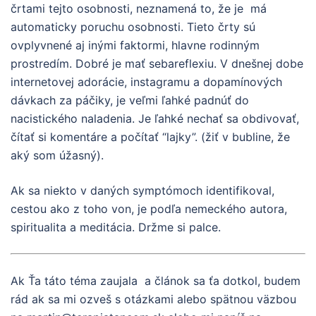
črtami tejto osobnosti, neznamená to, že je má
automaticky poruchu osobnosti. Tieto črty sú
ovplyvnené aj inými faktormi, hlavne rodinným
prostredím. Dobré je mať sebareflexiu. V dnešnej dobe
internetovej adorácie, instagramu a dopamínových
dávkach za páčiky, je veľmi ľahké padnúť do
nacistického naladenia. Je ľahké nechať sa obdivovať,
čítať si komentáre a počítať “lajky”. (žiť v bubline, že
aký som úžasný).
Ak sa niekto v daných symptómoch identifikoval,
cestou ako z toho von, je podľa nemeckého autora,
spiritualita a meditácia. Držme si palce.
Ak Ťa táto téma zaujala a článok sa ťa dotkol, budem
rád ak sa mi ozveš s otázkami alebo spätnou väzbou