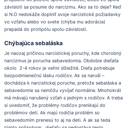
závisloti sa posunie do narcizmu. Ako sa to deje? Keď
si N.O nedokáže doplniť svoje narcistické požiadavky
vo vzťahu alebo vo svete (chýba mu adorácia)
prepadá do protipólu spolu-závislosti.
Chýbajúca sebaláska
Je naozaj príčinou narcistickej poruchy, kde chorobný
narcizmus je porucha sebavedomia. Obdobie dieťaťa
okolo 2-4 rokov je veľmi dôležité. Dieťa potrebuje
bezpodmienečnú lásku rodičov. Ak sa naruší –
dochádza k narcistickej poruche, pretože sebaláska a
sebavedomie sa nemôžu vyvíjať normálne. Mnohokrát
má mávajú narušený vzťah s jedným s rodičov. A treba
si uvedomiť, že problémy rodičov prenikajú do
problémov detí. Ak majú rodičia problém so
sebavedomím prenesú to aj na deti. A ak sa teda
týmto spôsobom, dieťaťu sa nedostáva teplo,