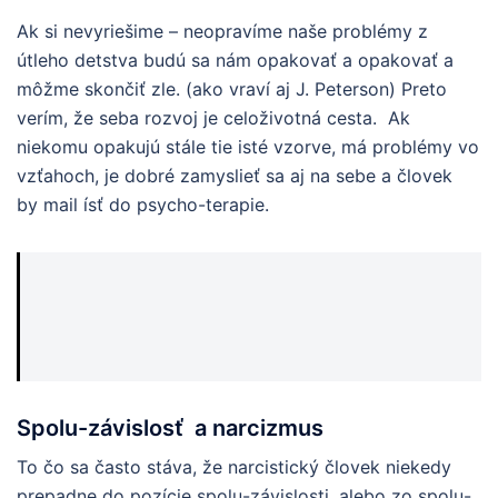
Ak si nevyriešime – neopravíme naše problémy z
útleho detstva budú sa nám opakovať a opakovať a
môžme skončiť zle. (ako vraví aj J. Peterson) Preto
verím, že seba rozvoj je celoživotná cesta. Ak
niekomu opakujú stále tie isté vzorve, má problémy vo
vzťahoch, je dobré zamyslieť sa aj na sebe a človek
by mail ísť do psycho-terapie.
Spolu-závislosť a narcizmus
To čo sa často stáva, že narcistický človek niekedy
prepadne do pozície spolu-závislosti, alebo zo spolu-