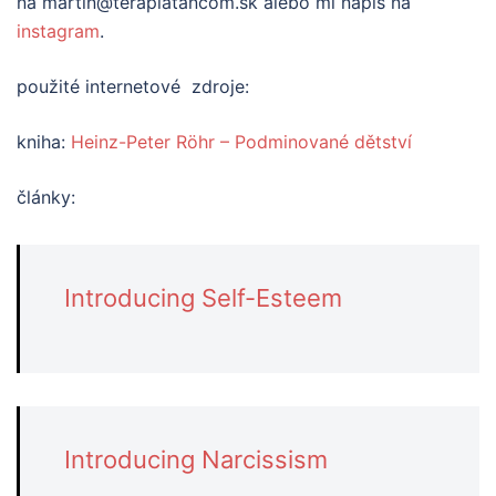
na martin@terapiatancom.sk alebo mi napíš na
instagram
.
použité internetové zdroje:
kniha:
Heinz-Peter Röhr – Podminované dětství
články:
Introducing Self-Esteem
Introducing Narcissism