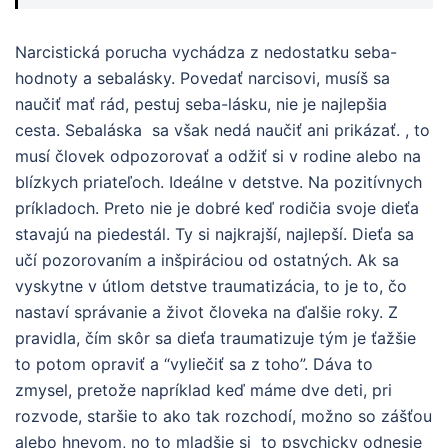
Narcistická porucha vychádza z nedostatku seba-
hodnoty a sebalásky. Povedať narcisovi, musíš sa
naučiť mať rád, pestuj seba-lásku, nie je najlepšia
cesta. Sebaláska sa však nedá naučiť ani prikázať. , to
musí človek odpozorovať a odžiť si v rodine alebo na
blízkych priateľoch. Ideálne v detstve. Na pozitívnych
príkladoch. Preto nie je dobré keď rodičia svoje dieťa
stavajú na piedestál. Ty si najkrajší, najlepší. Dieťa sa
učí pozorovaním a inšpiráciou od ostatných. Ak sa
vyskytne v útlom detstve traumatizácia, to je to, čo
nastaví správanie a život človeka na ďalšie roky. Z
pravidla, čím skôr sa dieťa traumatizuje tým je ťažšie
to potom opraviť a “vyliečiť sa z toho”. Dáva to
zmysel, pretože napríklad keď máme dve deti, pri
rozvode, staršie to ako tak rozchodí, možno so zášťou
alebo hnevom, no to mladšie si to psychicky odnesie