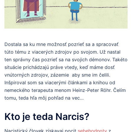
Dostala sa ku mne možnosť pozrieť sa a spracovať
túto tému z viacerých zdrojov po svojom. Už nastal
ten správny čas pozrieť sa na svojich démonov. Takéto
situácie prichádzajú práve vtedy, keď máme dosť
vnútorných zdrojov, zázemie aby sme im čelili.
Inšpiroval som sa viacerými článkami a knihou od
nemeckého terapeuta menom Heinz-Peter Röhr. Čelím
tomu, teda hľa môj pohľad na vec…
Kto je teda Narcis?
Nacistický človek získavaj pocit
sebehodnoty
z