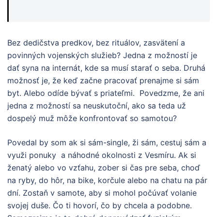
Bez dedičstva predkov, bez rituálov, zasvätení a
povinných vojenských služieb? Jedna z možností je
dať syna na internát, kde sa musí starať o seba. Druhá
možnosť je, že keď začne pracovať prenajme si sám
byt. Alebo odíde bývať s priateľmi. Povedzme, že ani
jedna z možností sa neuskutoční, ako sa teda už
dospelý muž môže konfrontovať so samotou?
Povedal by som ak si sám-single, ži sám, cestuj sám a
využi ponuky a náhodné okolnosti z Vesmíru. Ak si
ženatý alebo vo vzťahu, zober si čas pre seba, choď
na ryby, do hôr, na bike, korčule alebo na chatu na pár
dní. Zostaň v samote, aby si mohol počúvať volanie
svojej duše. Čo ti hovorí, čo by chcela a podobne.