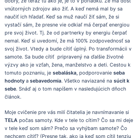
dobrý, že teraz tu ako je, je to v poriadku. Že má dosť
vnútorných zdrojov ako žiť. A keď nemá mal by sa
naučiť ich hľadať. Keď sa muž naučí žiť sám, že si
vystačí sám, že presne vie odkiaľ má čerpať energiou
pre svoj život. Tj. že od partnerky by energiu čerpať
nemal. Keď si uvedomí, že má 100% zodpovednosť sa
svoj život. Vtedy a bude cítiť úplný. Po transformácii v
samote. Sa bude cítiť pripravený na ďalšie životné
výzvy ako je vzťah, žena, manželstvo a deti. Cestou k
tomuto poznaniu, je
sebaláska,
podporovanie
seba
hodnoty
a
sebavedomia
. Všetko naviazané na
súcit k
sebe
. Snáď aj o tom napíšem v nasledujúcich dňoch
článok.
Moje cvičenie pre vás milí čitatelia je navnímavanie si
TELA
počas samoty. Kde v tele to cítim? Čo sa mi deje
v tele keď som sám? Prečo sa vyhýbam samote? Čo
nechcem cítiť? (Presne tak, ako ja keď som cítil tenziu