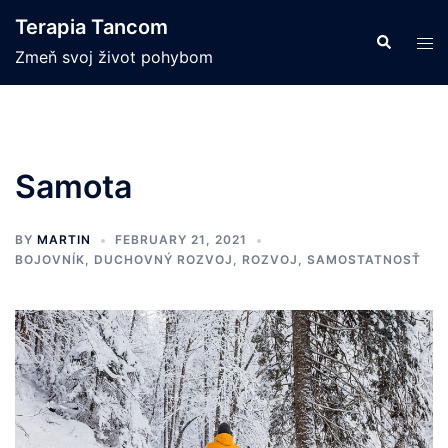
Skip
Terapia Tancom
to
Search
Tog
Zmeň svoj život pohybom
content
men
Samota
BY
MARTIN
FEBRUARY 21, 2021
BOJOVNÍK
,
DUCHOVNÝ ROZVOJ
,
ROZVOJ
,
SAMOSTATNOSŤ