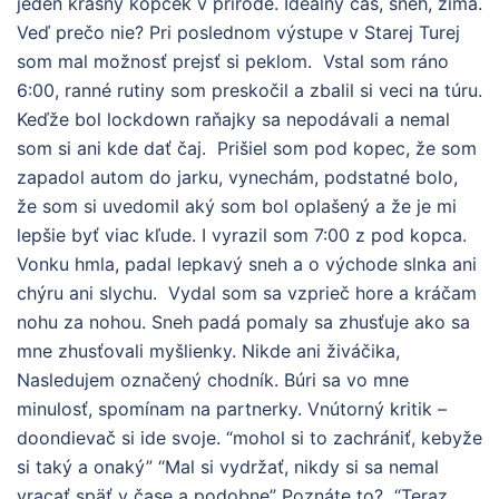
jeden krásny kopček v prírode. Ideálny čas, sneh, zima.
Veď prečo nie? Pri poslednom výstupe v Starej Turej
som mal možnosť prejsť si peklom. Vstal som ráno
6:00, ranné rutiny som preskočil a zbalil si veci na túru.
Keďže bol lockdown raňajky sa nepodávali a nemal
som si ani kde dať čaj. Prišiel som pod kopec, že som
zapadol autom do jarku, vynechám, podstatné bolo,
že som si uvedomil aký som bol oplašený a že je mi
lepšie byť viac kľude. I vyrazil som 7:00 z pod kopca.
Vonku hmla, padal lepkavý sneh a o východe slnka ani
chýru ani slychu. Vydal som sa vzprieč hore a kráčam
nohu za nohou. Sneh padá pomaly sa zhusťuje ako sa
mne zhusťovali myšlienky. Nikde ani živáčika,
Nasledujem označený chodník. Búri sa vo mne
minulosť, spomínam na partnerky. Vnútorný kritik –
doondievač si ide svoje. “mohol si to zachrániť, kebyže
si taký a onaký” “Mal si vydržať, nikdy si sa nemal
vracať späť v čase a podobne” Poznáte to? “Teraz