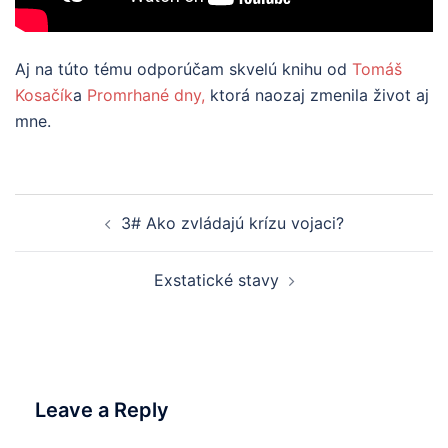
Aj na túto tému odporúčam skvelú knihu od
Tomáš
Kosačík
a
Promrhané dny,
ktorá naozaj zmenila život aj
mne.
Post
3# Ako zvládajú krízu vojaci?
navigation
Exstatické stavy
Leave a Reply