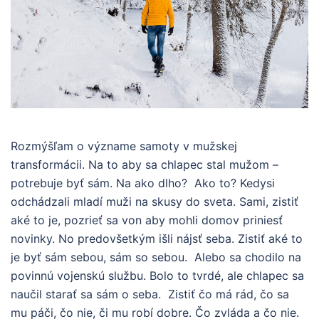
Rozmýšľam o význame samoty v mužskej
transformácii. Na to aby sa chlapec stal mužom –
potrebuje byť sám. Na ako dlho? Ako to? Kedysi
odchádzali mladí muži na skusy do sveta. Sami, zistiť
aké to je, pozrieť sa von aby mohli domov priniesť
novinky. No predovšetkým išli nájsť seba. Zistiť aké to
je byť sám sebou, sám so sebou. Alebo sa chodilo na
povinnú vojenskú službu. Bolo to tvrdé, ale chlapec sa
naučil starať sa sám o seba. Zistiť čo má rád, čo sa
mu páči, čo nie, či mu robí dobre. Čo zvláda a čo nie.