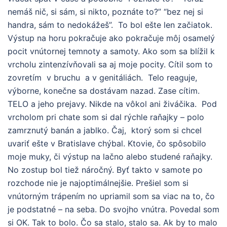
nemáš nič, si sám, si nikto, poznáte to?” “bez nej si
handra, sám to nedokážeš”. To bol ešte len začiatok.
Výstup na horu pokračuje ako pokračuje môj osamelý
pocit vnútornej temnoty a samoty. Ako som sa blížil k
vrcholu zintenzívňovali sa aj moje pocity. Cítil som to
zovretím v bruchu a v genitáliách. Telo reaguje,
výborne, konečne sa dostávam nazad. Zase cítim.
TELO a jeho prejavy. Nikde na vôkol ani živáčika. Pod
vrcholom pri chate som si dal rýchle raňajky – polo
zamrznutý banán a jablko. Čaj, ktorý som si chcel
uvariť ešte v Bratislave chýbal. Ktovie, čo spôsobilo
moje muky, či výstup na lačno alebo studené raňajky.
No zostup bol tiež náročný. Byť takto v samote po
rozchode nie je najoptimálnejšie. Prešiel som si
vnútorným trápením no upriamil som sa viac na to, čo
je podstatné – na seba. Do svojho vnútra. Povedal som
si OK. Tak to bolo. Čo sa stalo, stalo sa. Ak by to malo